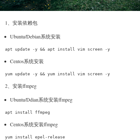
1、安装依赖包
Ubuntu/Debian系统安装
apt update -y && apt install vim screen -y
Centos系统安装
yum update -y && yum install vim screen -y
2、安装ffmpeg
Ubuntu/Ddian系统安装ffmpeg
apt install ffmpeg
Centos系统安装ffmpeg
yum install epel-release
