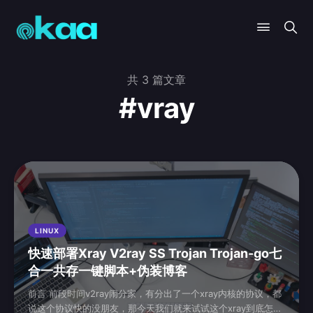
共 3 篇文章
#vray
LINUX
快速部署Xray V2ray SS Trojan Trojan-go七
合一共存一键脚本+伪装博客
前言 前段时间v2ray闹分家，有分出了一个xray内核的协议，都
说这个协议快的没朋友，那今天我们就来试试这个xray到底怎么