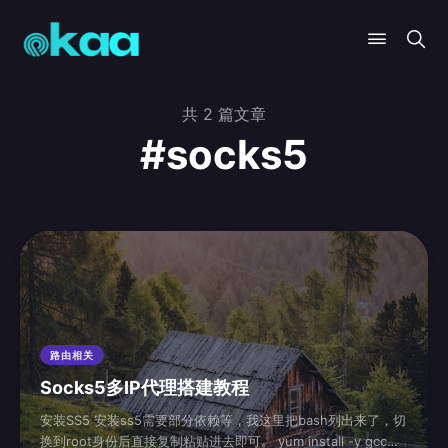
共 2 篇文章
#socks5
路由相关
Socks5多IP代理搭建教程
安装SS5 安装ss5需要部分依赖等，我这里把bash列出来了，切
换到root身份后直接复制粘贴进去即可。 yum install -y gcc