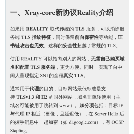
一、Xray-core新协议Reality介绍
REALITY
TLS
如果用
取代传统的
服务，可以消除服
TLS 指纹特征
前向保密性
证
务端
，同时保留
等功能，
书链攻击也无效
安全性
。这样的
超越了常规的 TLS。
无需自己购买域
使用 REALITY 可以指向别人的网站，
名和配置 TLS 服务端
，更为方便。同时，实现了向中
真实 TLS
间人呈现指定 SNI 的全程
。
代理
通常用于
的目的，目标网站最低标准是支
TLSv1.3 和 H2
持
的国外网站，域名非跳转使用（主
加分项
域名可能被用于跳转到 www）。
包括：目标 IP
与代理 IP 相近（更像，且延迟低），在 Server Hello 后
的握手消息中一起加密（如 dl.google.com），有 OCSP
Stapling。