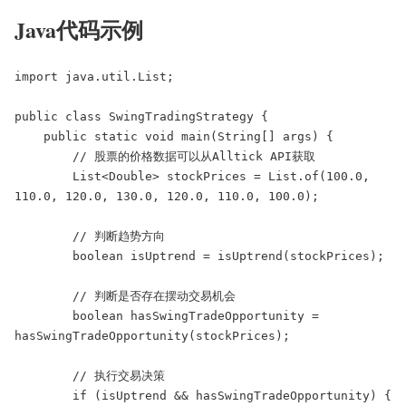
Java代码示例
import java.util.List;

public class SwingTradingStrategy {

    public static void main(String[] args) {

        // 股票的价格数据可以从Alltick API获取

        List<Double> stockPrices = List.of(100.0, 
110.0, 120.0, 130.0, 120.0, 110.0, 100.0);

        // 判断趋势方向

        boolean isUptrend = isUptrend(stockPrices);

        // 判断是否存在摆动交易机会

        boolean hasSwingTradeOpportunity = 
hasSwingTradeOpportunity(stockPrices);

        // 执行交易决策

        if (isUptrend && hasSwingTradeOpportunity) {
