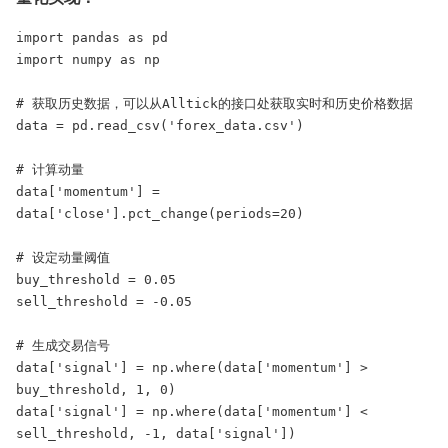
import pandas as pd

import numpy as np

# 获取历史数据，可以从Alltick的接口处获取实时和历史价格数据

data = pd.read_csv('forex_data.csv')

# 计算动量

data['momentum'] = 
data['close'].pct_change(periods=20)

# 设定动量阈值

buy_threshold = 0.05

sell_threshold = -0.05

# 生成交易信号

data['signal'] = np.where(data['momentum'] > 
buy_threshold, 1, 0)

data['signal'] = np.where(data['momentum'] < 
sell_threshold, -1, data['signal'])
