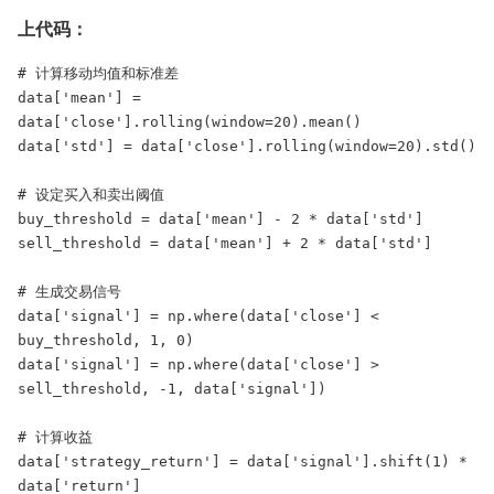
上代码：
# 计算移动均值和标准差

data['mean'] = 
data['close'].rolling(window=20).mean()

data['std'] = data['close'].rolling(window=20).std()

# 设定买入和卖出阈值

buy_threshold = data['mean'] - 2 * data['std']

sell_threshold = data['mean'] + 2 * data['std']

# 生成交易信号

data['signal'] = np.where(data['close'] < 
buy_threshold, 1, 0)

data['signal'] = np.where(data['close'] > 
sell_threshold, -1, data['signal'])

# 计算收益

data['strategy_return'] = data['signal'].shift(1) * 
data['return']