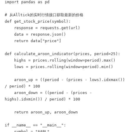
import pandas as pd

# 从Alltick的实时行情接口获取最新的价格

def get_stock_price(symbol):

    response = requests.get(url)

    data = response.json()

    return data["price"]

def calculate_aroon_indicator(prices, period=25):

    highs = prices.rolling(window=period).max()

    lows = prices.rolling(window=period).min()

    aroon_up = ((period - (prices - lows).idxmax()) 
/ period) * 100

    aroon_down = ((period - (prices - 
highs).idxmin()) / period) * 100

    return aroon_up, aroon_down

if __name__ == "__main__":

    symbol = "AAPL"
