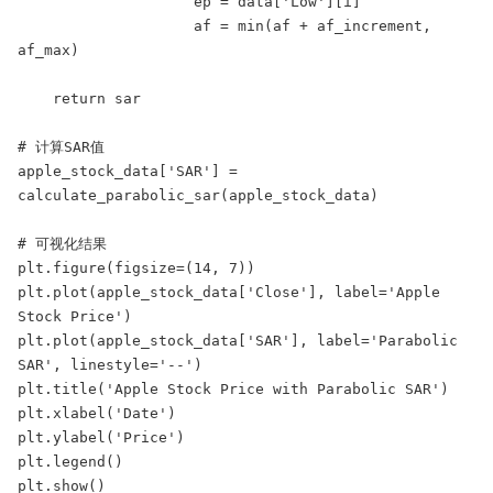
                    ep = data['Low'][i]

                    af = min(af + af_increment, 
af_max)

    return sar

# 计算SAR值

apple_stock_data['SAR'] = 
calculate_parabolic_sar(apple_stock_data)

# 可视化结果

plt.figure(figsize=(14, 7))

plt.plot(apple_stock_data['Close'], label='Apple 
Stock Price')

plt.plot(apple_stock_data['SAR'], label='Parabolic 
SAR', linestyle='--')

plt.title('Apple Stock Price with Parabolic SAR')

plt.xlabel('Date')

plt.ylabel('Price')

plt.legend()

plt.show()