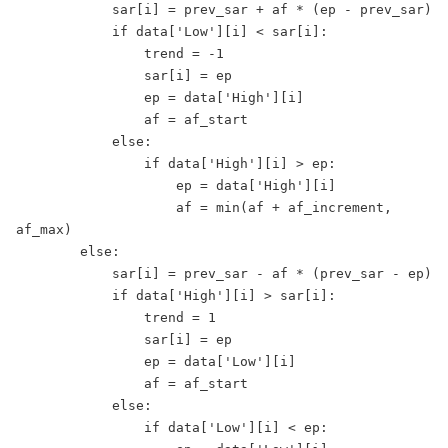
            sar[i] = prev_sar + af * (ep - prev_sar)

            if data['Low'][i] < sar[i]:

                trend = -1

                sar[i] = ep

                ep = data['High'][i]

                af = af_start

            else:

                if data['High'][i] > ep:

                    ep = data['High'][i]

                    af = min(af + af_increment, 
af_max)

        else:

            sar[i] = prev_sar - af * (prev_sar - ep)

            if data['High'][i] > sar[i]:

                trend = 1

                sar[i] = ep

                ep = data['Low'][i]

                af = af_start

            else:

                if data['Low'][i] < ep:
