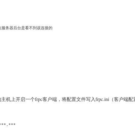
在服务器后台是看不到该连接的

机上开启一个frpc客户端，将配置文件写入frpc.ini（客户端配
***.***