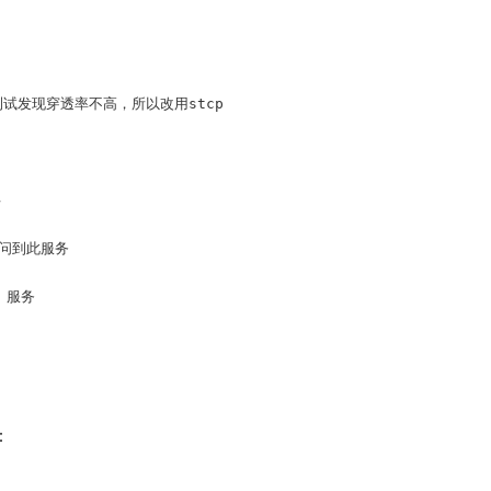
测试发现穿透率不高，所以改用stcp



问到此服务

 服务

：