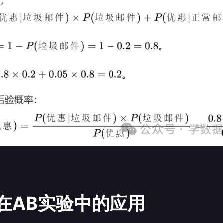
在AB实验中的应用