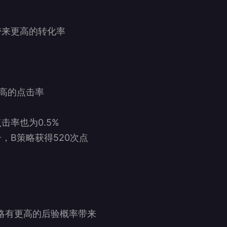
率带来更高的转化率
高的点击率
击率也为0.5%
击，B策略获得520次点
策略有更高的后验概率带来