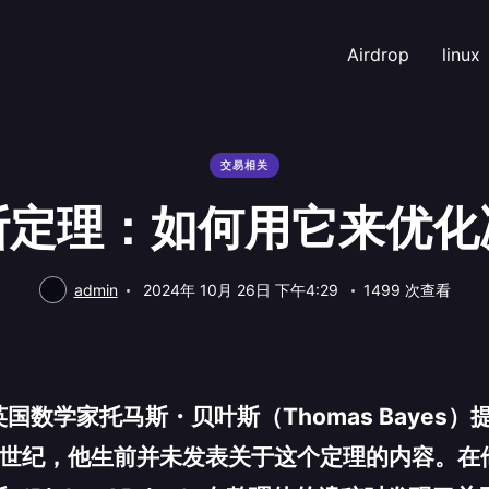
Airdrop
linux
交易相关
斯定理：如何用它来优化
admin
2024年 10月 26日 下午4:29
1499 次查看
国数学家托马斯・贝叶斯（Thomas Bayes
8 世纪，他生前并未发表关于这个定理的内容。