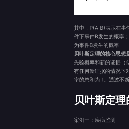
其中，P(A|B)表示在
件下事件B发生的概率；
为事件B发生的概率
贝叶斯定理的核心思想是：
先验概率和新的证据（
有任何新证据的情况下
率的总和为 1。通过不
贝叶斯定理
案例一：疾病监测