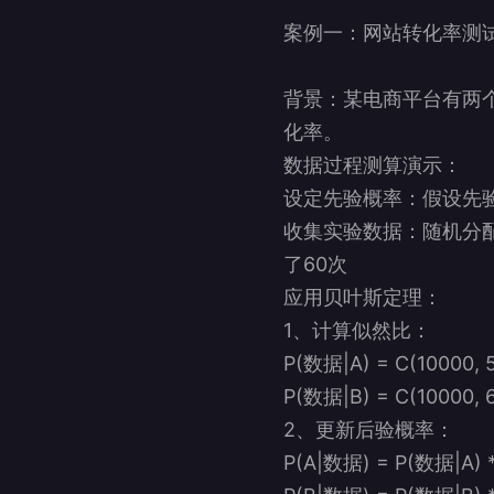
案例一：网站转化率测
背景：某电商平台有两
化率。
数据过程测算演示：
设定先验概率：假设先验认为
收集实验数据：随机分配
了60次
应用贝叶斯定理：
1、计算似然比：
P(数据|A) = C(10000, 5
P(数据|B) = C(10000, 6
2、更新后验概率：
P(A|数据) = P(数据|A) * 