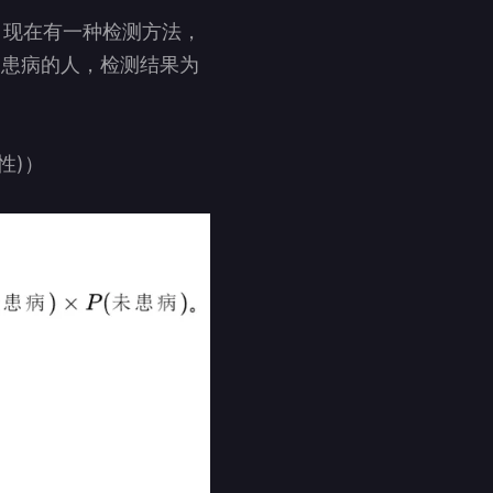
），现在有一种检测方法，
于未患病的人，检测结果为
性)）