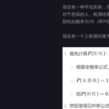
假设有一种罕见疾病，在人
对于患病的人，检测结果
阳性的概率为1%（即P(阳
现在有一个人检测结果为