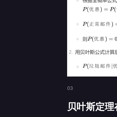
03
贝叶斯定理