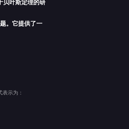
关于贝叶斯定理的研
题。它提供了一
式表示为：