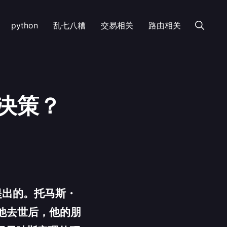
python
乱七八糟
交易相关
路由相关
决策？
）提出的。托马斯・
在他去世后，他的朋