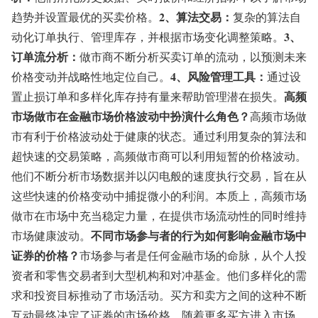
2、算法交易：
趋势并设置最优的买卖价格。
复杂的算法自
3、
动化订单执行、管理库存，并根据市场变化调整策略。
订单流分析：
做市商不断分析买卖订单的流动，以预测未来
4、风险管理工具：
价格变动并战略性地定位自己。
通过设
高频
置止损订单和多样化库存持有量来帮助管理潜在损失。
市场做市在金融市场价格波动中扮演什么角色？
高频市场做
市有利于价格波动处于健康的状态。通过利用复杂的算法和
超快速的交易策略，高频做市商可以利用短暂的价格波动。
他们不断分析市场数据并以闪电般的速度执行交易，旨在从
这些快速的价格变动中捕捉微小的利润。本质上，高频市场
做市在市场中充当稳定力量，在提供市场流动性的同时维持
不同市场参与者的行为如何影响金融市场中
市场健康波动。
证券的价格？
市场参与者是任何金融市场的命脉，从个人投
资者和零售交易者到大型机构和对冲基金。他们多样化的需
求和投资目标推动了市场活动。买方和卖方之间的这种不断
互动最终决定了证券的市场价格。随着更多买方进入市场，