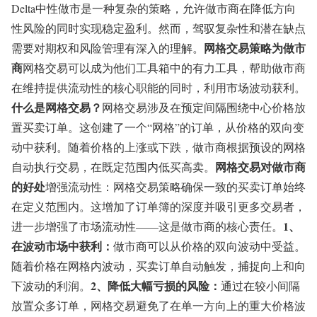
Delta中性做市是一种复杂的策略，允许做市商在降低方向
性风险的同时实现稳定盈利。然而，驾驭复杂性和潜在缺点
网格交易策略为做市
需要对期权和风险管理有深入的理解。
商
网格交易可以成为他们工具箱中的有力工具，帮助做市商
在维持提供流动性的核心职能的同时，利用市场波动获利。
什么是网格交易？
网格交易涉及在预定间隔围绕中心价格放
置买卖订单。这创建了一个“网格”的订单，从价格的双向变
动中获利。随着价格的上涨或下跌，做市商根据预设的网格
网格交易对做市商
自动执行交易，在既定范围内低买高卖。
的好处
增强流动性：网格交易策略确保一致的买卖订单始终
在定义范围内。这增加了订单簿的深度并吸引更多交易者，
1、
进一步增强了市场流动性——这是做市商的核心责任。
在波动市场中获利：
做市商可以从价格的双向波动中受益。
随着价格在网格内波动，买卖订单自动触发，捕捉向上和向
2、降低大幅亏损的风险：
下波动的利润。
通过在较小间隔
放置众多订单，网格交易避免了在单一方向上的重大价格波