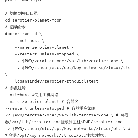
# 切换到项目目录

cd zerotier-planet-moon

# 启动命令

docker run -d \

    --net=host \

    --name zerotier-planet \

    --restart unless-stopped \

    -v $PWD/zerotier-one:/var/lib/zerotier-one \

    -v $PWD/ztncui/etc:/opt/key-networks/ztncui/etc 
\

    loganjindev/zerotier-ztncui:latest

# 参数注释

--net=host #使用主机网络

--name zerotier-planet # 容器名

--restart unless-stopped # 容器重启策略

-v $PWD/zerotier-one:/var/lib/zerotier-one \ # 将容
器/var/lib/zerotier-one挂载到主机$PWD/zerotier-one

-v $PWD/ztncui/etc:/opt/key-networks/ztncui/etc \ # 
将容器/opt/key-networks/ztncui/etc挂载到主机