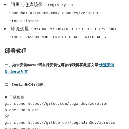
阿里云仓库镜像：
registry.cn-
shanghai.aliyuncs.com/logandev/zerotier-
ztncui:latest
环境变量：
MYADDR MYDOMAIN HTTP_PORT HTTPS_PORT
ZTNCUI_PASSWD NODE_ENV HTTP_ALL_INTERFACES
部署教程
一、如未安装docker请自行安装也可参考我博客此篇文章:
快速安装
Docker及配置
二、Docker命令行部署：
# 下载项目

git clone https://gitee.com/logandev/zerotier-
planet-moon.git

or 

git clone https://github.com/LoganJinDev/zerotier-
planet-moon.git
