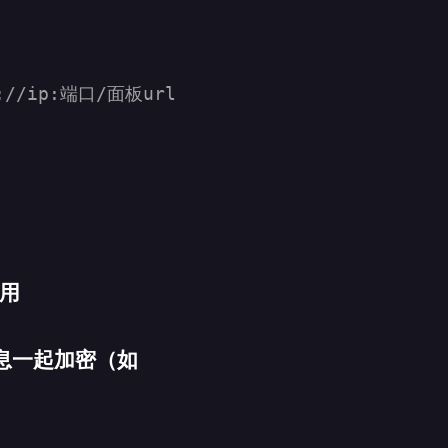
p://ip:端口/面板url
转用
手消息一起加密（如