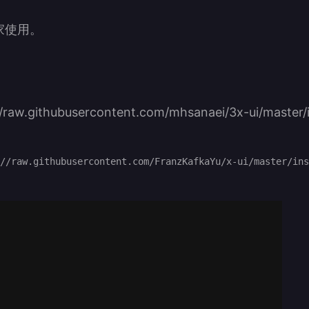
家使用。
//raw.githubusercontent.com/mhsanaei/3x-ui/master/i
//raw.githubusercontent.com/FranzKafkaYu/x-ui/master/ins