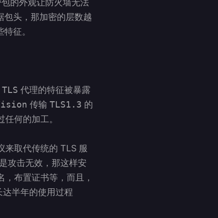
密包的外观让防火墙无法
据包头，那加密的层数越
些特征。
在
TLS
代理的特征被暴露
Vision
传输
TLS1.3
的
过任何的加工。
议来取代传统的 TLS 服
也是攻击无效，那这样安
域名，布置证书等，而且，
长达半年的使用过程