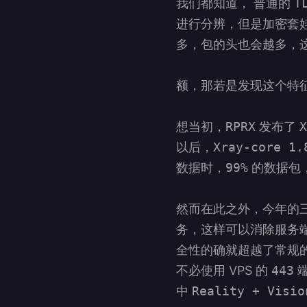
我们都知道， 普通的
T
进行分辨，但是加密套
多，包的头也会越多，
额，那若是发现这个特
想当初，
RPRX
发布了
X
以后，
Xray-core 1.
数据时，
99%
的数据包
然而在此之外，今年的
务，这样可以消除服务端
全性的确就超越了常规的
不必使用 VPS 的
443
端
中
Reality + Visio