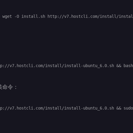
 wget -O install.sh http://v7.hostcli.com/install/instal
安装命令：