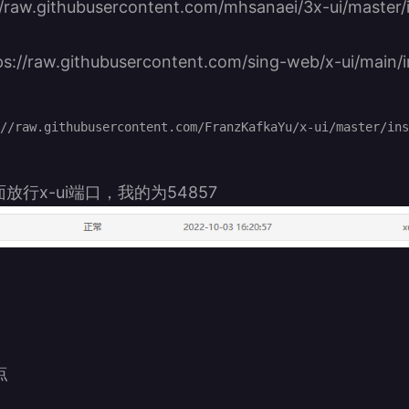
//raw.githubusercontent.com/mhsanaei/3x-ui/master/i
s://raw.githubusercontent.com/sing-web/x-ui/main/i
行x-ui端口，我的为54857
点