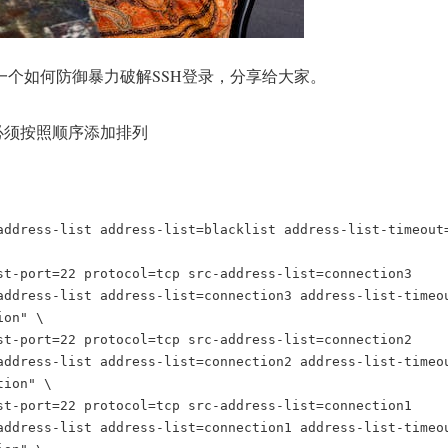
作了一个如何防御暴力破解SSH登录，分享给大家。
必须按照顺序添加排列
address-list address-list=blacklist address-list-timeout=
st-port=22 protocol=tcp src-address-list=connection3

address-list address-list=connection3 address-list-timeou
on" \

st-port=22 protocol=tcp src-address-list=connection2

address-list address-list=connection2 address-list-timeou
ion" \

st-port=22 protocol=tcp src-address-list=connection1

address-list address-list=connection1 address-list-timeou