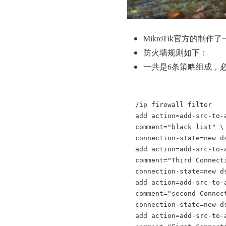
MikroTik官方的制
防火墙规则如下：
一共是6条策略组成，
/ip firewall filter

add action=add-src-to-
comment="black list" \

connection-state=new d
add action=add-src-to-
comment="Third Connecti
connection-state=new d
add action=add-src-to-
comment="second Connect
connection-state=new d
add action=add-src-to-