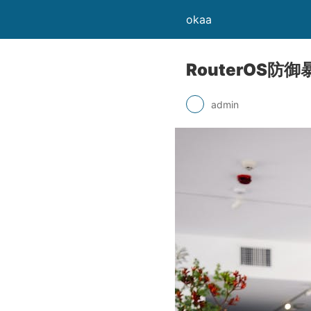
okaa
RouterOS
admin