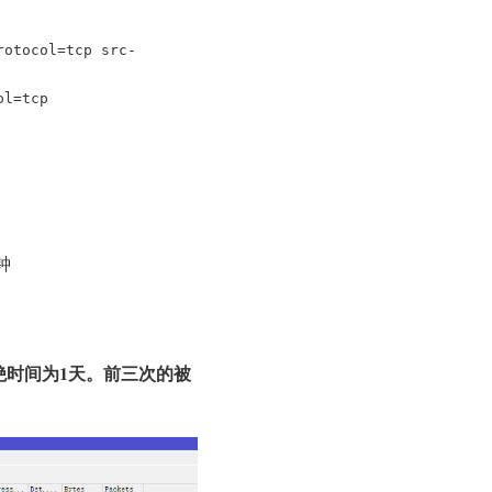
rotocol=tcp src-
ol=tcp
钟
t，拒绝时间为1天。前三次的被