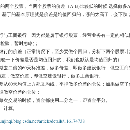
的两个股票，当两个股票的价差（A-B)比较低的时候,选择做多
 ；基于的基本原理就是价差是均值回归的，涨的太高了，会下跌
行与工商银行，因为都是属于银行股票，经营业务有一定的相似
检验，暂时忽略)；
银行的价差（正常情况下，至少要做个回归，分析下两个股票计
检验一下价差是否是均值回归的，我们也默认是均值回归的）
值减去二倍的60天标准差，做多价差，即做多建设银行，做空工商
标准差，做空价差，即做空建设银行，做多工商银行。
差从60天均值上方死叉均线，平掉做多价差的仓位；如果做空了
平掉做空价差的仓位；
每次交易的时候，资金都使用二分之一，即资金平分。
二计算。
yunjinqi.blog.csdn.net/article/details/116174738