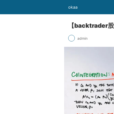
okaa
【backtrader
admin