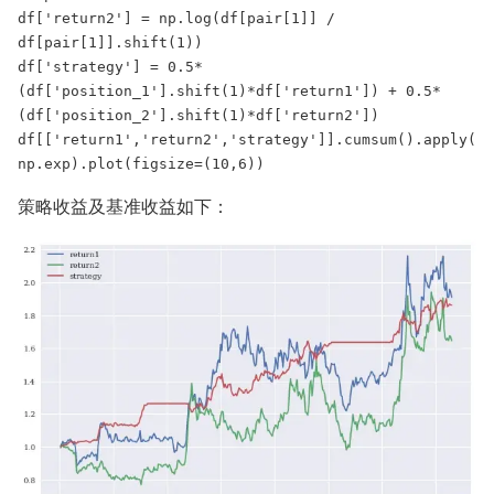
df['return2'] = np.log(df[pair[1]] / 
df[pair[1]].shift(1))

df['strategy'] = 0.5*
(df['position_1'].shift(1)*df['return1']) + 0.5*
(df['position_2'].shift(1)*df['return2'])

df[['return1','return2','strategy']].cumsum().apply(
np.exp).plot(figsize=(10,6))
策略收益及基准收益如下：