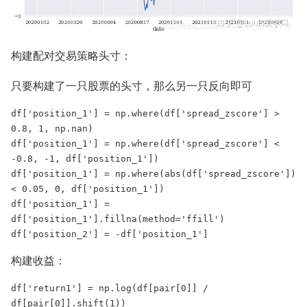
构建配对交易策略头寸：
只要构建了一只股票的头寸，那么另一只反向即可
df['position_1'] = np.where(df['spread_zscore'] > 
0.8, 1, np.nan)

df['position_1'] = np.where(df['spread_zscore'] < 
-0.8, -1, df['position_1'])

df['position_1'] = np.where(abs(df['spread_zscore']) 
< 0.05, 0, df['position_1'])

df['position_1'] = 
df['position_1'].fillna(method='ffill')

df['position_2'] = -df['position_1']
构建收益：
df['return1'] = np.log(df[pair[0]] / 
df[pair[0]].shift(1))
