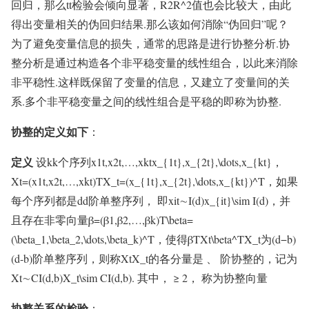
回归，那么tt检验会倾向显著，R2R^2值也会比较大，由此
得出变量相关的伪回归结果.那么该如何消除“伪回归”呢？
为了避免变量信息的损失，通常的思路是进行协整分析.协
整分析是通过构造各个非平稳变量的线性组合，以此来消除
非平稳性.这样既保留了变量的信息，又建立了变量间的关
系.多个非平稳变量之间的线性组合是平稳的即称为协整.
协整的定义如下
：
定义
设kk个序列x1t,x2t,…,xktx_{1t},x_{2t},\dots,x_{kt}，
Xt=(x1t,x2t,…,xkt)TX_t=(x_{1t},x_{2t},\dots,x_{kt})^T，如果
每个序列都是dd阶单整序列， 即xit∼I(d)x_{it}\sim I(d)，并
且存在非零向量β=(β1,β2,…,βk)T\beta=
(\beta_1,\beta_2,\dots,\beta_k)^T，使得βTXt\beta^TX_t为(d−b)
(d-b)阶单整序列，则称XtX_t的各分量是 、 阶协整的，记为
Xt∼CI(d,b)X_t\sim CI(d,b). 其中， ≥ 2， 称为协整向量
协整关系的检验
：