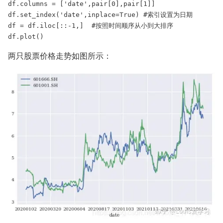
df.columns = ['date',pair[0],pair[1]]

df.set_index('date',inplace=True) #索引设置为日期

df = df.iloc[::-1,]  #按照时间顺序从小到大排序

df.plot()
两只股票价格走势如图所示：