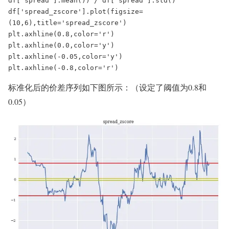
df['spread'].mean()) / df['spread'].std()

df['spread_zscore'].plot(figsize=
(10,6),title='spread_zscore')

plt.axhline(0.8,color='r')

plt.axhline(0.0,color='y')

plt.axhline(-0.05,color='y')

plt.axhline(-0.8,color='r')
标准化后的价差序列如下图所示：（设定了阈值为0.8和
0.05）