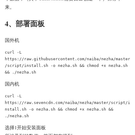
来。
4、部署面板
国外机
curl -L 
https://raw.githubusercontent.com/naiba/nezha/master
/script/install.sh -o nezha.sh && chmod +x nezha.sh 
国内机
curl -L 
https://raw.sevencdn.com/naiba/nezha/master/script/i
nstall.sh -o nezha.sh && chmod +x nezha.sh && 
选择1开始安装面板