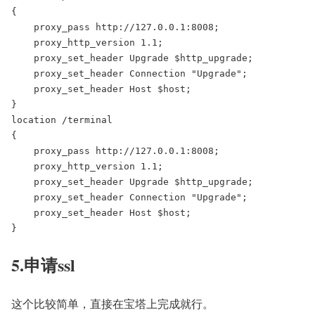
{

    proxy_pass http://127.0.0.1:8008;

    proxy_http_version 1.1;

    proxy_set_header Upgrade $http_upgrade;

    proxy_set_header Connection "Upgrade";

    proxy_set_header Host $host;

}

location /terminal

{

    proxy_pass http://127.0.0.1:8008;

    proxy_http_version 1.1;

    proxy_set_header Upgrade $http_upgrade;

    proxy_set_header Connection "Upgrade";

    proxy_set_header Host $host;

}
5.申请ssl
这个比较简单，直接在宝塔上完成就行。