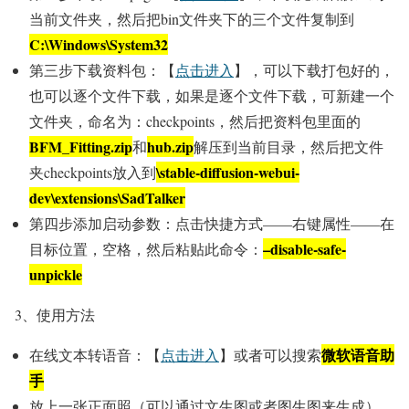
当前文件夹，然后把bin文件夹下的三个文件复制到
C:\Windows\System32
第三步下载资料包：【
点击进入
】，可以下载打包好的，
也可以逐个文件下载，如果是逐个文件下载，可新建一个
文件夹，命名为：checkpoints，然后把资料包里面的
BFM_Fitting.zip
hub.zip
和
解压到当前目录，然后把文件
\stable-diffusion-webui-
夹checkpoints放入到
dev\extensions\SadTalker
第四步添加启动参数：点击快捷方式——右键属性——在
–disable-safe-
目标位置，空格，然后粘贴此命令：
unpickle
3、使用方法
微软语音助
在线文本转语音：【
点击进入
】或者可以搜索
手
放上一张正面照（可以通过文生图或者图生图来生成），