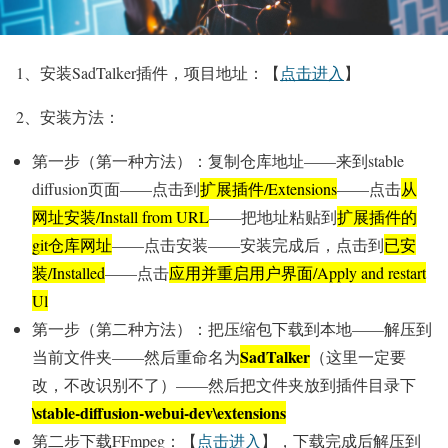
1、安装SadTalker插件，项目地址：【
点击进入
】
2、安装方法：
第一步（第一种方法）：复制仓库地址——来到stable
diffusion页面——点击到
扩展插件/Extensions
——点击
从
网址安装/Install from URL
——把地址粘贴到
扩展插件的
git仓库网址
——点击安装——安装完成后，点击到
已安
装/Installed
——点击
应用并重启用户界面/Apply and restart
Ul
第一步（第二种方法）：把压缩包下载到本地——解压到
SadTalker
当前文件夹——然后重命名为
（这里一定要
改，不改识别不了）——然后把文件夹放到插件目录下
\stable-diffusion-webui-dev\extensions
第二步下载FFmpeg：【
点击进入
】，下载完成后解压到