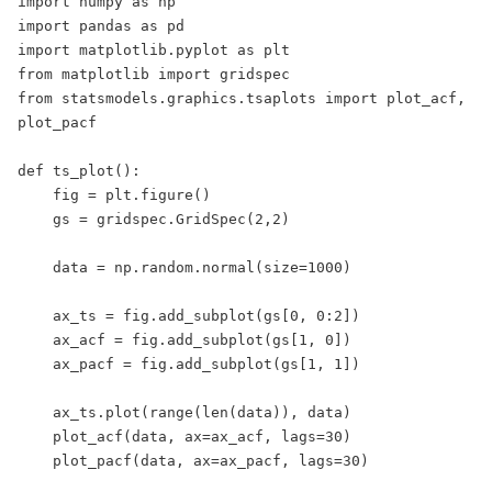
import numpy as np

import pandas as pd

import matplotlib.pyplot as plt

from matplotlib import gridspec

from statsmodels.graphics.tsaplots import plot_acf, 
plot_pacf

def ts_plot():

    fig = plt.figure()

    gs = gridspec.GridSpec(2,2)

    data = np.random.normal(size=1000)

    ax_ts = fig.add_subplot(gs[0, 0:2])

    ax_acf = fig.add_subplot(gs[1, 0])

    ax_pacf = fig.add_subplot(gs[1, 1])

    ax_ts.plot(range(len(data)), data)

    plot_acf(data, ax=ax_acf, lags=30)

    plot_pacf(data, ax=ax_pacf, lags=30)
