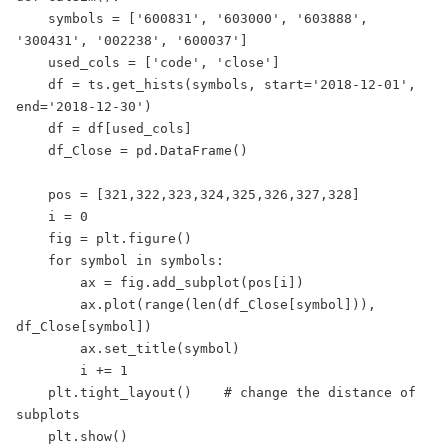
    symbols = ['600831', '603000', '603888', 
'300431', '002238', '600037']

    used_cols = ['code', 'close']

    df = ts.get_hists(symbols, start='2018-12-01', 
end='2018-12-30')

    df = df[used_cols]

    df_Close = pd.DataFrame()

    pos = [321,322,323,324,325,326,327,328]

    i = 0

    fig = plt.figure()

    for symbol in symbols:

        ax = fig.add_subplot(pos[i])

        ax.plot(range(len(df_Close[symbol])), 
df_Close[symbol])

        ax.set_title(symbol)

        i += 1

    plt.tight_layout()    # change the distance of 
subplots

    plt.show()