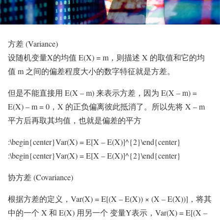
方差 (Variance)
设随机变量X的均值 E(X) = m，则描述 X 的取值和它的均
值 m 之间的偏差程度大小的数字特征就是方差。
但是不能直接用 E(X – m) 来表示方差，因为 E(X – m) =
E(X) – m = 0，X 的正负偏离彼此抵消了。所以先将 X – m
平方后再取其均值，也就是偏差的平方
:\begin{center}Var(X) = E[X – E(X)]^{2}\end{center}
:\begin{center}Var(X) = E[X – E(X)]^{2}\end{center}
协方差 (Covariance)
根据方差的定义，Var(X) = E[(X – E(X)) × (X – E(X))]，将其
中的一个 X 和 E(X) 用另一个 变量Y表示，Var(X) = E[(X –