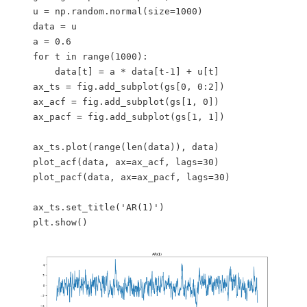
    u = np.random.normal(size=1000)

    data = u

    a = 0.6

    for t in range(1000):

        data[t] = a * data[t-1] + u[t]

    ax_ts = fig.add_subplot(gs[0, 0:2])

    ax_acf = fig.add_subplot(gs[1, 0])

    ax_pacf = fig.add_subplot(gs[1, 1])

    ax_ts.plot(range(len(data)), data)

    plot_acf(data, ax=ax_acf, lags=30)

    plot_pacf(data, ax=ax_pacf, lags=30)

    ax_ts.set_title('AR(1)')

    plt.show()