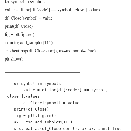
for symbol in symbols:
value = df.loc[df[‘code’] == symbol, ‘close’].values
df_Close[symbol] = value
print(df_Close)
fig = plt.figure()
ax = fig.add_subplot(111)
sns.heatmap(df_Close.corr(), ax=ax, annot=True)
plt.show()
————————————————
   for symbol in symbols:

        value = df.loc[df['code'] == symbol, 
'close'].values

        df_Close[symbol] = value

    print(df_Close)

    fig = plt.figure()

    ax = fig.add_subplot(111)

    sns.heatmap(df_Close.corr(), ax=ax, annot=True)
