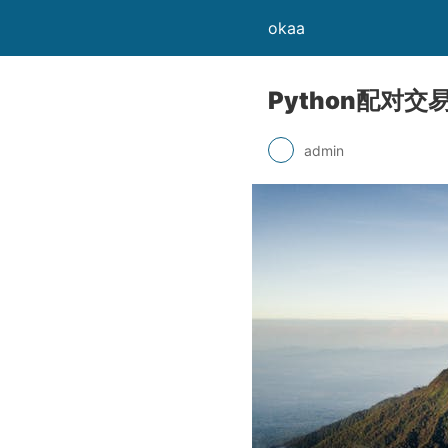
okaa
Python配对
admin