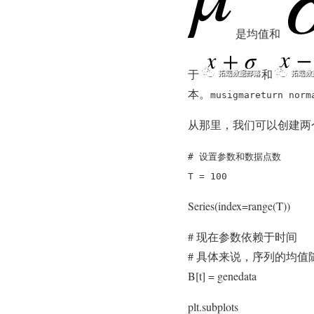
是均值和
于
和
本。
mu
sigma
return norm
从那里，我们可以创建两
# 设置参数和数据点数
T = 100
Series(index=range(T))
# 现在参数依赖于时间
# 具体来说，序列的均值
B[t] = genedata
plt.subplots