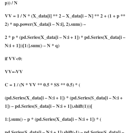
p)) / N
VV = 1 / N * (X_data[i] ** 2 – X_data[i – N] ** 2 + (1 + p **
2) * np.power(X_data[i – N:i], 2).sum() –
2 * p * (pd.Series(X_data[i – N:i + 1]) * pd.Series(X_data[i –
N:i + 1]))[1:].sum() – N * q)
if VV<0:
VV=-VV
C = 1 / (N * VV ** 0.5 * SS ** 0.5) * (
(pd.Series(X_data[i – N:i + 1]) * (pd.Series(S_data[i – N:i +
1]) – pd.Series(S_data[i – N:i + 1]).shift(1)))[
1:].sum() – p * (pd.Series(X_data[i – N:i + 1]) * (
pd.Series(S_data[i – N:i + 1]).shift(-1) – pd.Series(S_data[i –