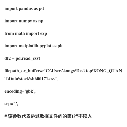
import pandas as pd
import numpy as np
from math import exp
import matplotlib.pyplot as plt
df2 = pd.read_csv(
filepath_or_buffer=r’C:\Users\kongx\Desktop\KONG_QUAN
T\Data\stock\sh600171.csv’,
encoding=’gbk’,
sep=’,’,
# 该参数代表跳过数据文件的的第1行不读入