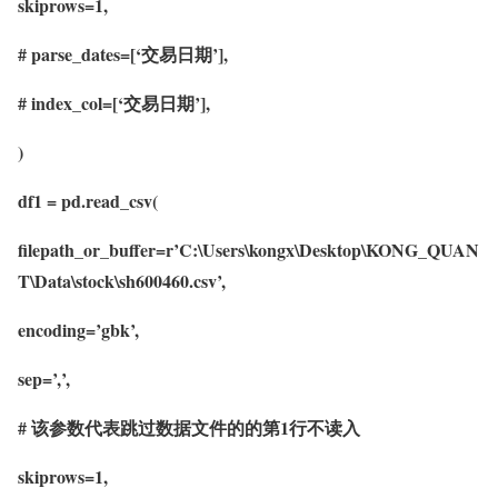
skiprows=1,
# parse_dates=[‘交易日期’],
# index_col=[‘交易日期’],
)
df1 = pd.read_csv(
filepath_or_buffer=r’C:\Users\kongx\Desktop\KONG_QUAN
T\Data\stock\sh600460.csv’,
encoding=’gbk’,
sep=’,’,
# 该参数代表跳过数据文件的的第1行不读入
skiprows=1,