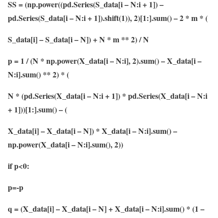
SS = (np.power((pd.Series(S_data[i – N:i + 1]) –
pd.Series(S_data[i – N:i + 1]).shift(1)), 2)[1:].sum() – 2 * m * (
S_data[i] – S_data[i – N]) + N * m ** 2) / N
p = 1 / (N * np.power(X_data[i – N:i], 2).sum() – X_data[i –
N:i].sum() ** 2) * (
N * (pd.Series(X_data[i – N:i + 1]) * pd.Series(X_data[i – N:i
+ 1]))[1:].sum() – (
X_data[i] – X_data[i – N]) * X_data[i – N:i].sum() –
np.power(X_data[i – N:i].sum(), 2))
if p<0:
p=-p
q = (X_data[i] – X_data[i – N] + X_data[i – N:i].sum() * (1 –