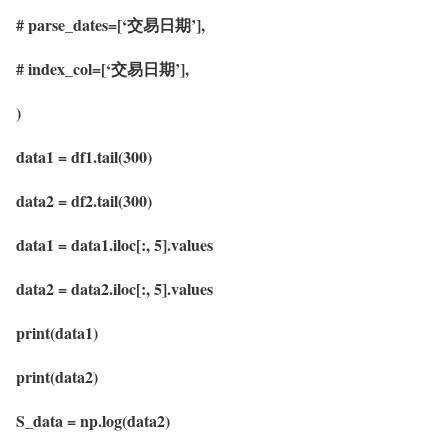
# parse_dates=[‘交易日期’],
# index_col=[‘交易日期’],
)
data1 = df1.tail(300)
data2 = df2.tail(300)
data1 = data1.iloc[:, 5].values
data2 = data2.iloc[:, 5].values
print(data1)
print(data2)
S_data = np.log(data2)