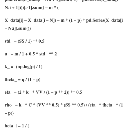
N:i + 1])))[:-1].sum() – m * (
X_data[i] – X_data[i – N]) – m * (1 – p) * pd.Series(X_data[i
– N:i]).sum())
std_ = (SS / 1) ** 0.5
u_ = m / 1 + 0.5 * std_ ** 2
k_ = -(np.log(p) / 1)
theta_ = q / (1 – p)
eta_ = (2 * k_ * VV / (1 – p ** 2)) ** 0.5
rho_ = k_ * C * (VV ** 0.5) * (SS ** 0.5) / (eta_ * theta_ * (1
– p))
beta_t = 1 / (